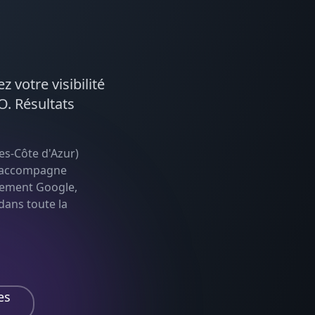
z votre visibilité
O
. Résultats
es-Côte d'Azur
)
le accompagne
cement Google,
 dans toute la
es