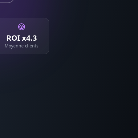
ROI x4.3
Moyenne clients