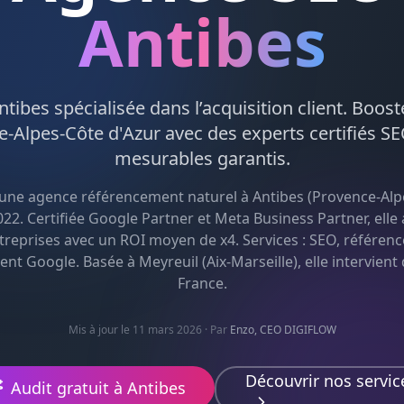
Antibes
ntibes
spécialisée dans l’acquisition client. Booste
e-Alpes-Côte d'Azur
avec des experts certifiés
SE
mesurables garantis.
 une agence
référencement naturel
à
Antibes
(
Provence-Alp
22. Certifiée Google Partner et Meta Business Partner, el
treprises avec un ROI moyen de x4. Services :
SEO, référen
ent Google
. Basée à Meyreuil (Aix-Marseille), elle intervient
France.
Mis à jour le 11 mars 2026
· Par
Enzo, CEO DIGIFLOW
Découvrir nos servic
Audit gratuit à
Antibes