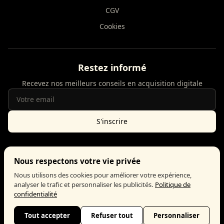
CGV
Cookies
Restez informé
Recevez nos meilleurs conseils en acquisition digitale
S'inscrire
Nous respectons votre vie privée
Google Partner
Meta Business Partner
Nous utilisons des cookies pour améliorer votre expérience,
analyser le trafic et personnaliser les publicités.
Politique de
confidentialité
© 2026 DIGIFLOW. Tous droits réservés. Réalisé par EJ INVEST.
Tout accepter
Refuser tout
Personnaliser
Fait avec passion à Meyreuil