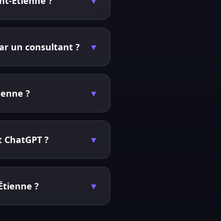
nt-Étienne ?
▼
ar un consultant ?
▼
ienne ?
▼
et ChatGPT ?
▼
Étienne ?
▼