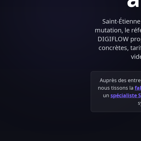
Saint-Étienne
mutation, le réf
DIGIFLOW propo
concrètes, tar
vid
Auprès des entre
nous tissons la
fa
un
spécialiste
s