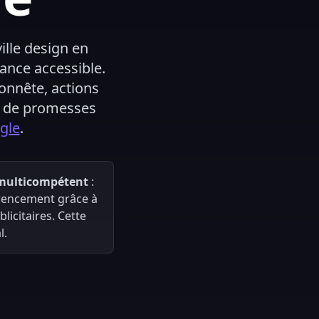
ille design en
sance accessible.
onnête, actions
as de promesses
gle
.
 multicompétent
:
érencement grâce à
icitaires. Cette
l.