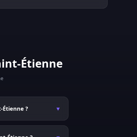
aint-Étienne
ne
t-Étienne ?
▼