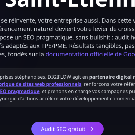
 se réinvente, votre entreprise aussi. Dans cette v
érencement naturel devient votre levier de crois
se un SEO pragmatique, sans bullshit : audit h
ifs adaptés aux TPE/PME. Résultats tangibles, p
es, fondés sur la
documentation officielle de Goo
prises stéphanoises, DIGIFLOW agit en
partenaire digital
brique de sites web professionnels
, renforçons votre réf
 SEO pragmatique
, et prenons en charge vos campagnes publ
ynergie d'actions accélère votre développement commercia
Audit SEO gratuit