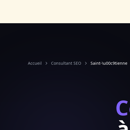
Accueil
Consultant SEO
Saint-\u00c9tienne
C
à