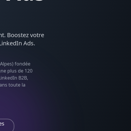
nt. Boostez votre
LinkedIn Ads
.
Alpes
) fondée
gne plus de 120
LinkedIn B2B,
dans toute la
es