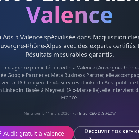
Valence
n Ads
à
Valence
spécialisée dans l’acquisition clie
uvergne-Rhône-Alpes
avec des experts certifiés
Résultats mesurables garantis.
t une agence
publicité LinkedIn
à
Valence
(
Auvergne-Rhône-
fiée Google Partner et Meta Business Partner, elle accompa
avec un ROI moyen de x4. Services :
LinkedIn Ads, publicité 
n LinkedIn
. Basée à Meyreuil (Aix-Marseille), elle intervient 
France.
Mis à jour le 11 mars 2026
· Par
Enzo, CEO DIGIFLOW
Découvrir nos servic
Audit gratuit à
Valence