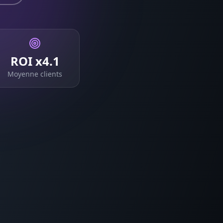
ROI x4.1
Moyenne clients