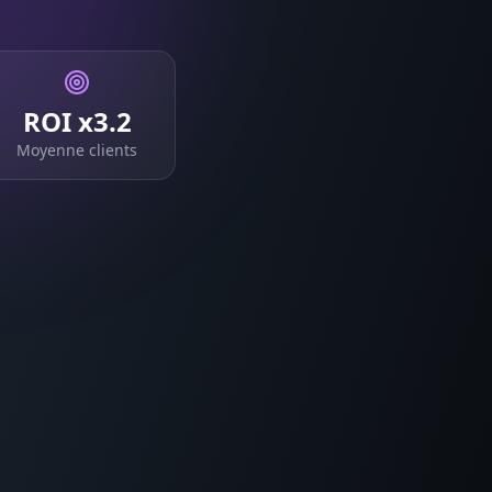
ROI x3.2
Moyenne clients