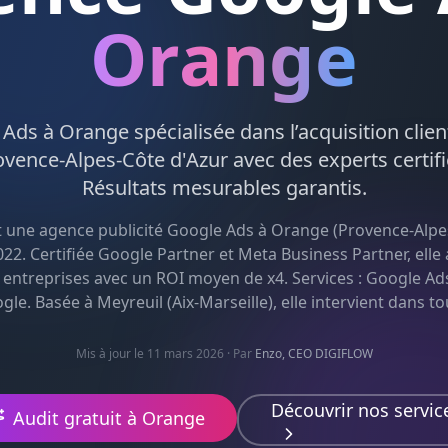
Orange
 Ads
à
Orange
spécialisée dans l’acquisition clie
ovence-Alpes-Côte d'Azur
avec des experts certif
Résultats mesurables garantis.
t une agence
publicité Google Ads
à
Orange
(
Provence-Alpe
22. Certifiée Google Partner et Meta Business Partner, el
 entreprises avec un ROI moyen de x4. Services :
Google Ad
ogle
. Basée à Meyreuil (Aix-Marseille), elle intervient dans to
Mis à jour le 11 mars 2026
· Par
Enzo, CEO DIGIFLOW
Découvrir nos servic
Audit gratuit à
Orange