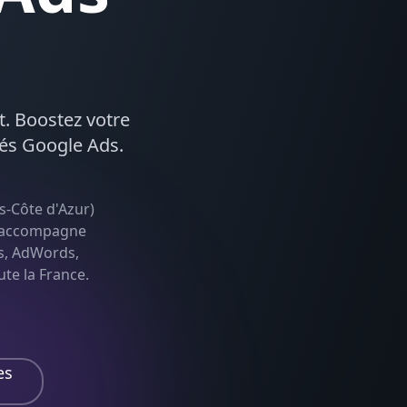
nt. Boostez votre
iés
Google Ads
.
s-Côte d'Azur
)
le accompagne
s, AdWords,
ute la France.
es