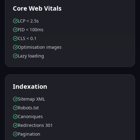
Core Web Vitals
LCP < 2.5s
FID < 100ms
CLS < 0.1
Optimisation images
Lazy loading
Indexation
Sitemap XML
Robots.txt
Canoniques
Redirections 301
Pagination