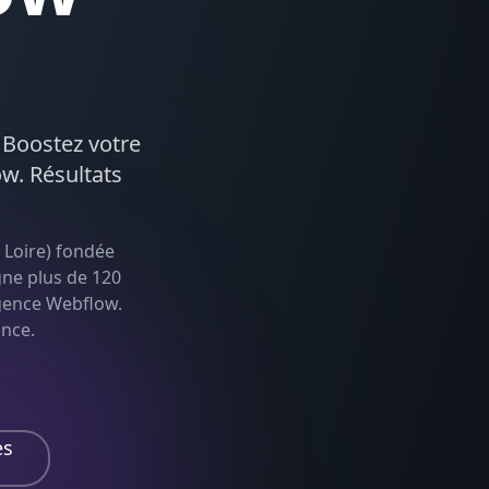
. Boostez votre
ow
. Résultats
 Loire
) fondée
gne plus de 120
agence Webflow
.
ance.
es