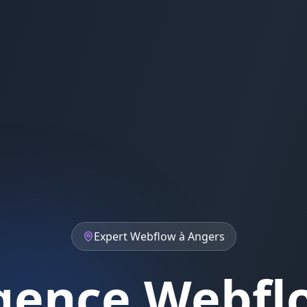
Expert
Webflow
à
Angers
gence Webfl