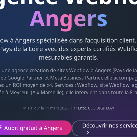
Angers
low
à
Angers
spécialisée dans l’acquisition client
Pays de la Loire
avec des experts certifiés
Webfl
mesurables garantis.
t une agence
création de sites Webflow
à
Angers
(
Pays de la
fiée Google Partner et Meta Business Partner, elle accompa
ec un ROI moyen de x4. Services :
Webflow, site Webflow, 
e à Meyreuil (Aix-Marseille), elle intervient dans toute la Fr
Mis à jour le 11 mars 2026
· Par
Enzo, CEO DIGIFLOW
Découvrir nos servic
Audit gratuit à
Angers