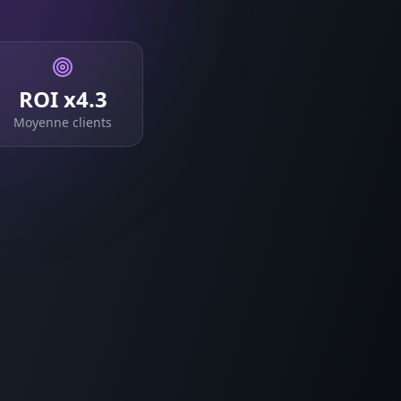
ROI x4.3
Moyenne clients