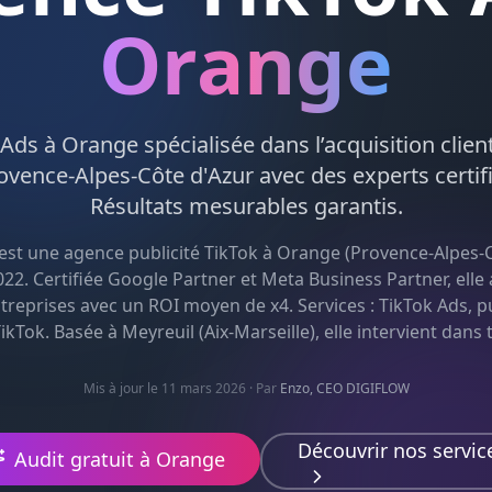
Orange
 Ads
à
Orange
spécialisée dans l’acquisition clien
ovence-Alpes-Côte d'Azur
avec des experts certif
Résultats mesurables garantis.
est une agence
publicité TikTok
à
Orange
(
Provence-Alpes-C
22. Certifiée Google Partner et Meta Business Partner, el
treprises avec un ROI moyen de x4. Services :
TikTok Ads, pu
TikTok
. Basée à Meyreuil (Aix-Marseille), elle intervient dans 
Mis à jour le 11 mars 2026
· Par
Enzo, CEO DIGIFLOW
Découvrir nos servic
Audit gratuit à
Orange