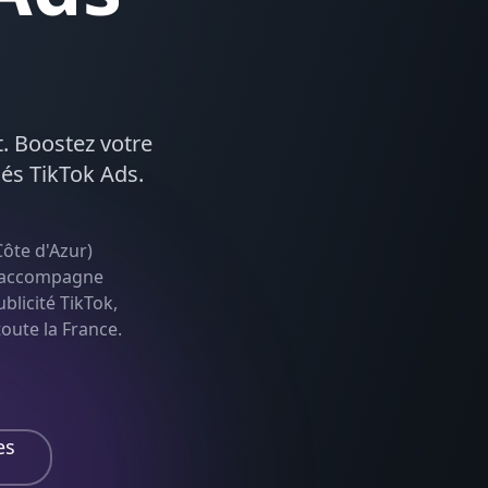
t. Boostez votre
iés
TikTok Ads
.
ôte d'Azur
)
le accompagne
blicité TikTok,
toute la France.
es