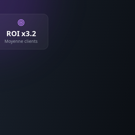
ROI x3.2
Moyenne clients