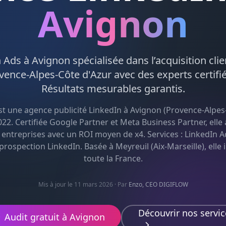
Avignon
n Ads
à
Avignon
spécialisée dans l’acquisition cli
vence-Alpes-Côte d'Azur
avec des experts certifi
Résultats mesurables garantis.
st une agence
publicité LinkedIn
à
Avignon
(
Provence-Alpes
22. Certifiée Google Partner et Meta Business Partner, el
 entreprises avec un ROI moyen de x4. Services :
LinkedIn Ad
 prospection LinkedIn
. Basée à Meyreuil (Aix-Marseille), elle
toute la France.
Mis à jour le 11 mars 2026
· Par
Enzo, CEO DIGIFLOW
Découvrir nos servic
Audit gratuit à
Avignon