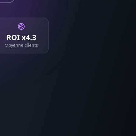
ROI x4.3
Moyenne clients