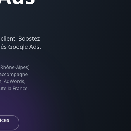
 client. Boostez
iés
Google Ads
.
-Rhône-Alpes
)
le accompagne
s, AdWords,
ute la France.
ices