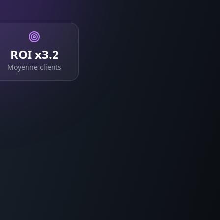
ROI x3.2
Moyenne clients