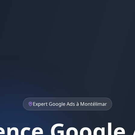
Expert
Google Ads
à
Montélimar
ence Google 