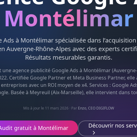
Montélimar
e Ads
à
Montélimar
spécialisée dans l’acquisition
 en
Auvergne-Rhône-Alpes
avec des experts certif
Résultats mesurables garantis.
t une agence
publicité Google Ads
à
Montélimar
(
Auvergne
22. Certifiée Google Partner et Meta Business Partner, el
 entreprises avec un ROI moyen de x4. Services :
Google Ad
ogle
. Basée à Meyreuil (Aix-Marseille), elle intervient dans to
Mis à jour le 11 mars 2026
· Par
Enzo, CEO DIGIFLOW
Découvrir nos serv
Audit gratuit à
Montélimar