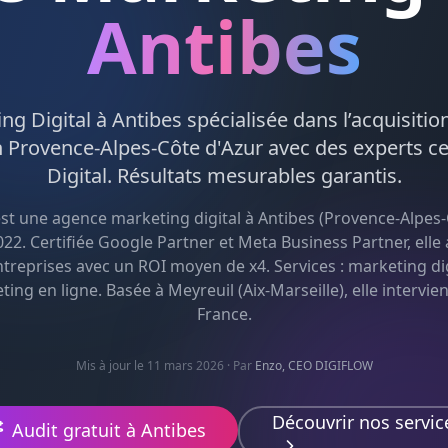
Antibes
ng Digital
à
Antibes
spécialisée dans l’acquisitio
n
Provence-Alpes-Côte d'Azur
avec des experts ce
Digital
. Résultats mesurables garantis.
st une agence
marketing digital
à
Antibes
(
Provence-Alpes-
22. Certifiée Google Partner et Meta Business Partner, el
ntreprises avec un ROI moyen de x4. Services :
marketing dig
eting en ligne
. Basée à Meyreuil (Aix-Marseille), elle intervie
France.
Mis à jour le 11 mars 2026
· Par
Enzo, CEO DIGIFLOW
Découvrir nos servic
Audit gratuit à
Antibes