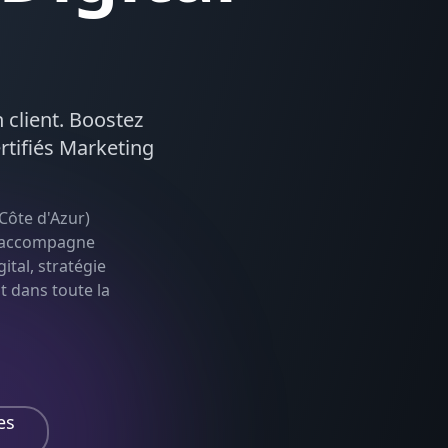
n client. Boostez
rtifiés
Marketing
Côte d'Azur
)
le accompagne
ital, stratégie
nt dans toute la
es