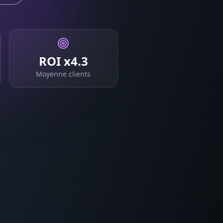
ROI x4.3
Moyenne clients