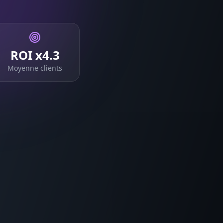
ROI x4.3
Moyenne clients