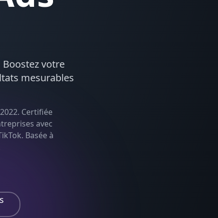
. Boostez votre
ltats mesurables
2022. Certifiée
treprises avec
TikTok
. Basée à
.
s