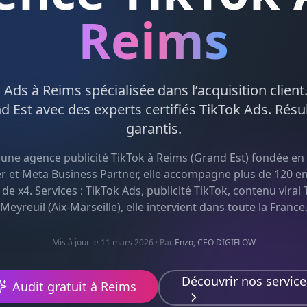
Reims
k Ads
à
Reims
spécialisée dans l’acquisition client
d Est
avec des experts certifiés
TikTok Ads
. Résu
garantis.
 une agence
publicité TikTok
à
Reims
(
Grand Est
) fondée en 
r et Meta Business Partner, elle accompagne plus de 120 en
e x4. Services :
TikTok Ads, publicité TikTok, contenu viral 
Meyreuil (Aix-Marseille), elle intervient dans toute la France
Mis à jour le 11 mars 2026
· Par
Enzo, CEO DIGIFLOW
Découvrir nos service
Audit gratuit à
Reims