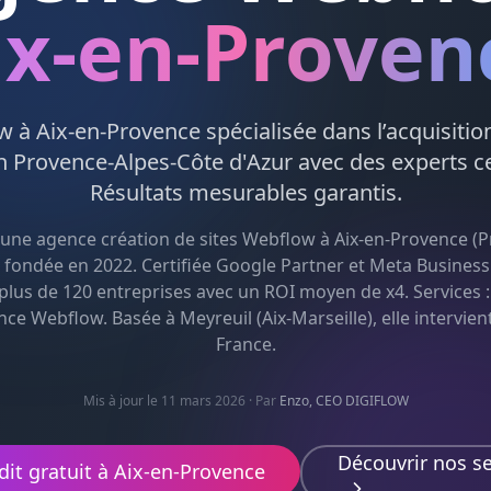
ix-en-Proven
ow
à
Aix-en-Provence
spécialisée dans l’acquisitio
en
Provence-Alpes-Côte d'Azur
avec des experts ce
Résultats mesurables garantis.
 une agence
création de sites Webflow
à
Aix-en-Provence
(
P
) fondée en 2022. Certifiée Google Partner et Meta Business 
us de 120 entreprises avec un ROI moyen de x4. Services 
nce Webflow
. Basée à Meyreuil (Aix-Marseille), elle intervien
France.
Mis à jour le 11 mars 2026
· Par
Enzo, CEO DIGIFLOW
Découvrir nos se
dit gratuit à
Aix-en-Provence