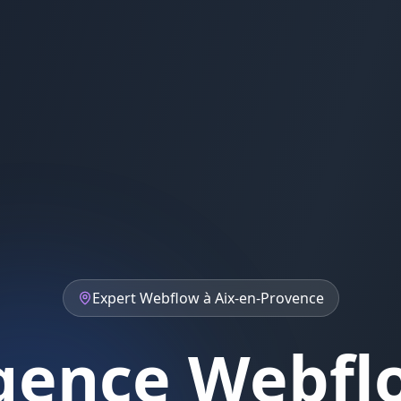
Expert
Webflow
à
Aix-en-Provence
gence Webfl