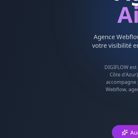
A
Agence
Webfl
votre visibilité 
DIGIFLOW est
Côte d'Azur
accompagne pl
Webflow, age
Au