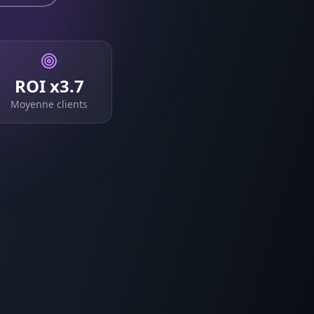
ROI x3.7
Moyenne clients