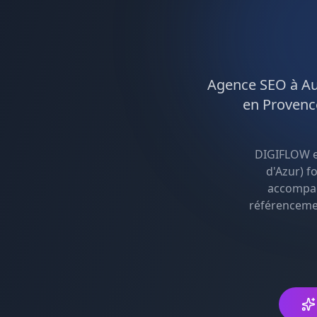
Agence
SEO
à
A
en
Provenc
DIGIFLOW e
d'Azur
) f
accompag
référenceme