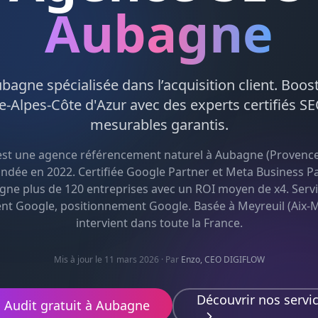
Aubagne
ubagne
spécialisée dans l’acquisition client. Boost
e-Alpes-Côte d'Azur
avec des experts certifiés
SE
mesurables garantis.
st une agence
référencement naturel
à
Aubagne
(
Provence
ondée en 2022. Certifiée Google Partner et Meta Business Par
ne plus de 120 entreprises avec un ROI moyen de x4. Servi
nt Google, positionnement Google
. Basée à Meyreuil (Aix-Ma
intervient dans toute la France.
Mis à jour le 11 mars 2026
· Par
Enzo, CEO DIGIFLOW
Découvrir nos servi
Audit gratuit à
Aubagne