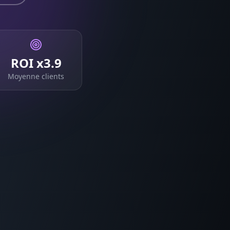
ROI x3.9
Moyenne clients