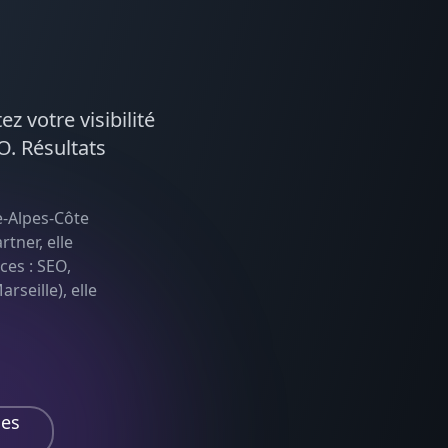
ez votre visibilité
O
. Résultats
-Alpes-Côte
tner, elle
ces :
SEO,
rseille), elle
ces