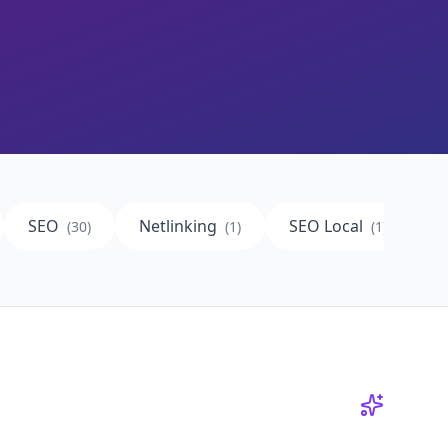
SEO
Netlinking
SEO Local
I
(
30
)
(
1
)
(
1
)