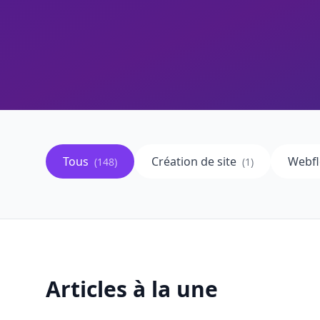
Tous
Création de site
Webf
(
148
)
(
1
)
Articles à la une