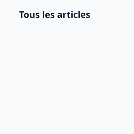
Tous les articles
05 Août 2026
12 min
0
Headless CMS vs Webflow en 2026
: pour quel projet vraiment
Headless CMS (Contentful, Sanity, Strapi) ou
Webflow en 2026 : quelles différences, quels
coûts et quel choix pour votre projet. Le
comparatif technique et business.
Enzo