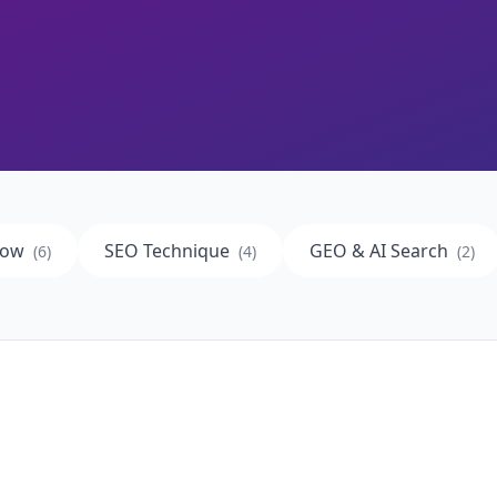
low
SEO Technique
GEO & AI Search
(
6
)
(
4
)
(
2
)