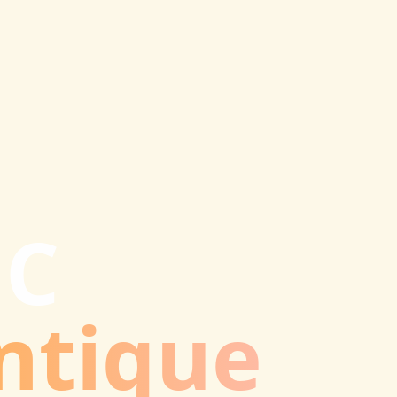
GC
ntique