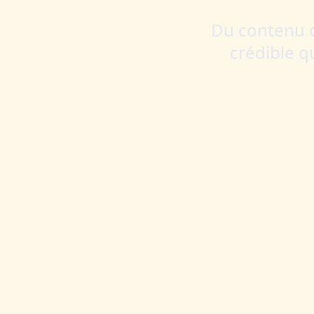
Du contenu cr
crédible q
C