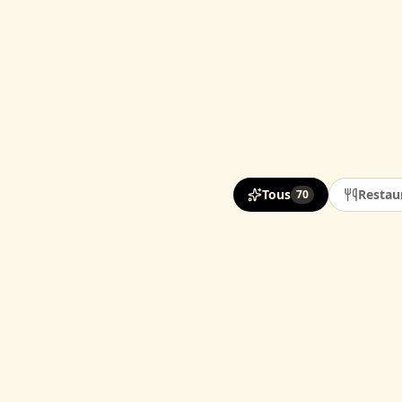
Tous
Restau
70