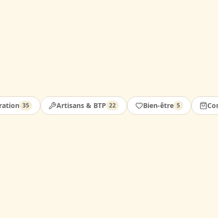
ration
Artisans & BTP
Bien-être
Co
35
22
5