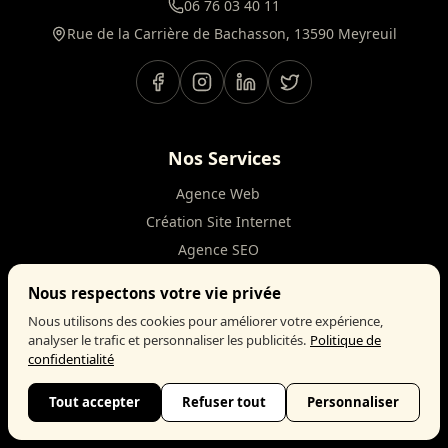
06 76 03 40 11
Rue de la Carrière de Bachasson, 13590 Meyreuil
Nos Services
Agence Web
Création Site Internet
Agence SEO
Consultant SEO
Nous respectons votre vie privée
Audit SEO Gratuit
Nous utilisons des cookies pour améliorer votre expérience,
Accompagnement SEO
analyser le trafic et personnaliser les publicités.
Politique de
confidentialité
Agence IA
Tout accepter
Refuser tout
Personnaliser
Autres Services