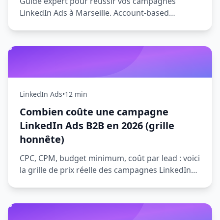
Guide expert pour réussir vos campagnes
LinkedIn Ads à Marseille. Account-based
marketing, ciblage professionnel en PACA et
stratégies de génération de leads B2B pour les
entreprises marseillaises.
LinkedIn Ads
•
12 min
Combien coûte une campagne
LinkedIn Ads B2B en 2026 (grille
honnête)
CPC, CPM, budget minimum, coût par lead : voici
la grille de prix réelle des campagnes LinkedIn
Ads B2B en 2026, sans filtre, avec des
benchmarks concrets par secteur.