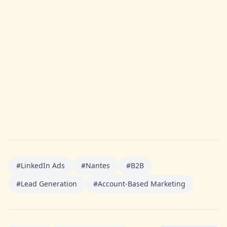
LinkedIn Ads à Nantes
Audit gratuit de votre potentiel LinkedIn Ads.
Estimation du volume de leads, projection de
ROI et stratégie de ciblage personnalisée pour
votre marché.
Demander un audit gratuit
#
LinkedIn Ads
#
Nantes
#
B2B
#
Lead Generation
#
Account-Based Marketing