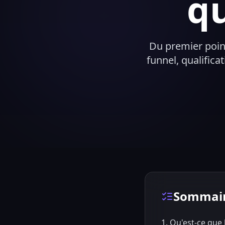
qu
Du premier point
funnel, qualific
Sommai
1. Qu'est-ce que 