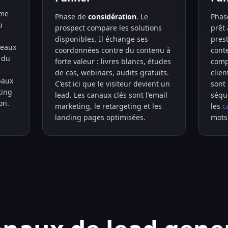
ème
Phase de
considération
. Le
Phas
u
prospect compare les solutions
prêt 
disponibles. Il échange ses
pres
seaux
coordonnées contre du contenu à
cont
r du
forte valeur : livres blancs, études
comp
de cas, webinars, audits gratuits.
clien
paux
C'est ici que le visiteur devient un
sont 
ting
lead. Les canaux clés sont l'email
séqu
on.
marketing, le retargeting et les
les
c
landing pages optimisées.
mots