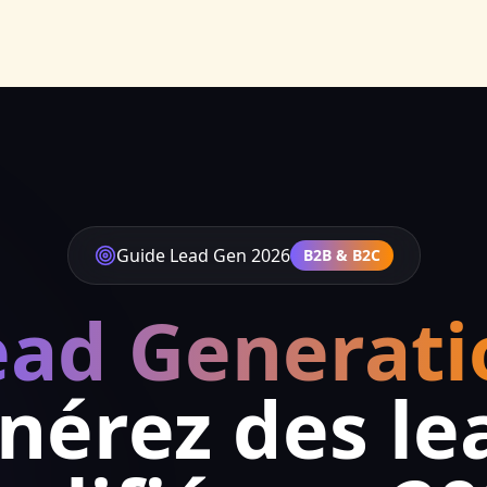
Guide Lead Gen 2026
B2B & B2C
ead Generati
nérez des le