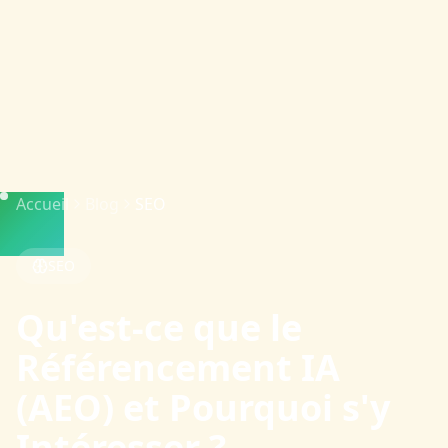
Accueil
Blog
SEO
SEO
Qu'est-ce que le
Référencement IA
(AEO) et Pourquoi s'y
Intéresser ?