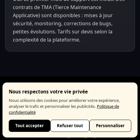
contrats de TMA (Tierce Maintenance
Applicative) sont disponibles : mises à jour
sécurité, monitoring, corrections de bugs,
petites évolutions. Tarifs sur devis selon la
complexité de la plateforme.
Nous respectons votre vie privée
Nous utilisons des cookies pour améliorer votre expérience,
Agence web et digitale basée à Marseille. Création site
analyser le trafic et personnaliser les publicités.
Politique de
internet sur mesure, consultant SEO expert, audit SEO
confidentialité
gratuit,
analyse SEO gratuite
, Google Ads & Meta Ads,
agence web analytics
. ROI moyen ×4 pour nos clients.
Tout accepter
Refuser tout
Personnaliser
contact@digiflow-agency.fr