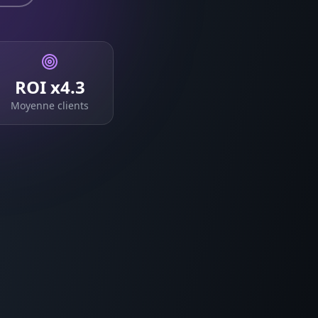
ROI x4.3
Moyenne clients