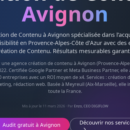
Avignon
tion de Contenu
à
Avignon
spécialisée dans l’acqu
sibilité en
Provence-Alpes-Côte d'Azur
avec des e
réation de Contenu
. Résultats mesurables garant
t une agence
création de contenu
à
Avignon
(
Provence-Alpe
22. Certifiée Google Partner et Meta Business Partner, el
0 entreprises avec un ROI moyen de x4. Services :
création 
eting, rédaction web
. Basée à Meyreuil (Aix-Marseille), elle 
toute la France.
Mis à jour le 11 mars 2026
· Par
Enzo, CEO DIGIFLOW
Découvrir nos servic
Audit gratuit à
Avignon