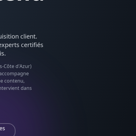
isition client.
xperts certifiés
is.
s-Côte d'Azur
)
le accompagne
de contenu,
intervient dans
es