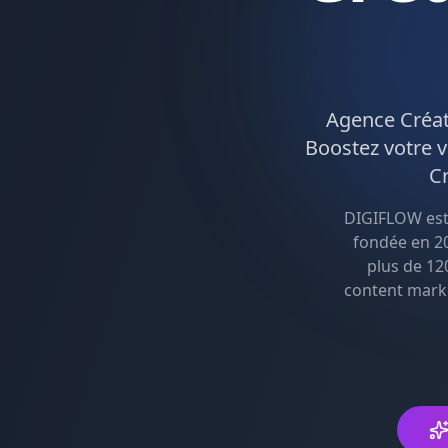
Agence
Créa
Boostez votre vi
C
DIGIFLOW es
fondée en 20
plus de 12
content mark