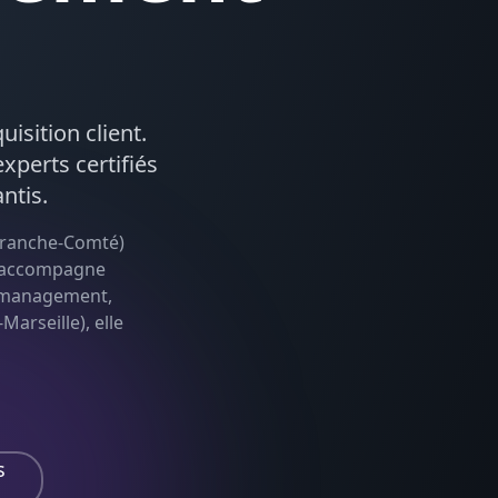
uisition client.
xperts certifiés
ntis.
ranche-Comté
)
le accompagne
management,
Marseille), elle
s