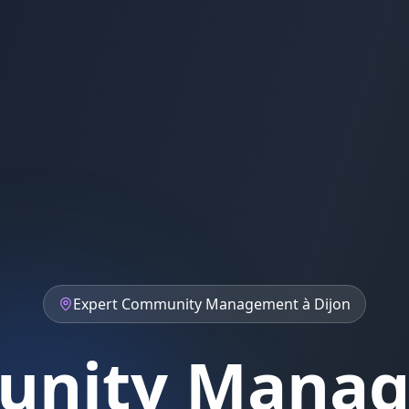
Expert
Community Management
à
Dijon
nity Mana