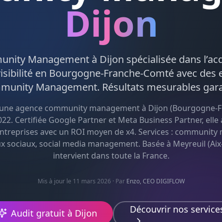
Dijon
unity Management
à
Dijon
spécialisée dans l’acq
isibilité en
Bourgogne-Franche-Comté
avec des e
munity Management
. Résultats mesurables gara
 une agence
community management
à
Dijon
(
Bourgogne-F
22. Certifiée Google Partner et Meta Business Partner, el
ntreprises avec un ROI moyen de x4. Services :
community 
ux sociaux, social media management
. Basée à Meyreuil (Aix-
intervient dans toute la France.
Mis à jour le 11 mars 2026
· Par
Enzo, CEO DIGIFLOW
Découvrir nos service
Audit gratuit à
Dijon