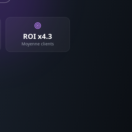
ROI x4.3
Moyenne clients