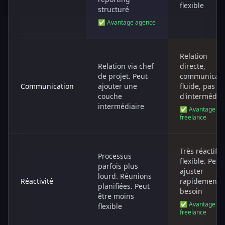
flexible
structuré
✅ Avantage agence
Relation
Relation via chef
directe,
de projet. Peut
communicati
Communication
ajouter une
fluide, pas
couche
d'intermédia
intermédiaire
✅ Avantage
freelance
Très réactif e
Processus
flexible. Peut
parfois plus
ajuster
lourd. Réunions
Réactivité
rapidement s
planifiées. Peut
besoin
être moins
✅ Avantage
flexible
freelance