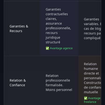
Garanties
contractuelles
claires,
Garanties
assurance
variables. En
Garanties &
professionnelle,
cas de litige,
Recours
recours
recours parfo
juridique
compliqué
structuré
✅ Avantage agence
Relation
humaine
directe et
Relation
personnalisé
Relation &
professionnelle
Construction
Confiance
formalisée.
de confiance
Moins personnel
mutuelle
✅ Avantage
freelance