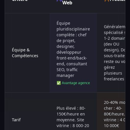
Web
Équipe
Généralemen
pluridisciplinaire
spécialisé su
complète : chef
1-2 domaine
de projet,
(dev OU
designer,
Équipe &
design). Doit
développeur
Compétences
sous-traiter l
front-end/back-
reste ou vous
end, consultant
gérez
SEO, traffic
plusieurs
manager
freelances
✅ Avantage agence
20-40% moin
Plus élevé : 80-
cher : 40-
150€/heure en
80€/heure. Si
Tarif
moyenne. Site
vitrine : 4 000
vitrine : 8 000-20
10 000€