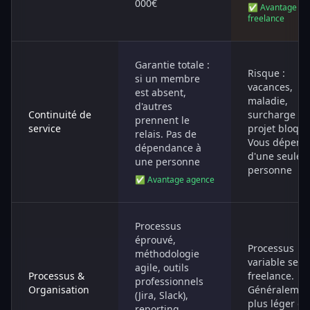
000€
✅ Avantage
freelance
Garantie totale :
Risque :
si un membre
vacances,
est absent,
maladie,
d'autres
Continuité de
surcharge =
prennent le
service
projet bloqué
relais. Pas de
Vous dépend
dépendance à
d'une seule
une personne
personne
✅ Avantage agence
Processus
éprouvé,
Processus
méthodologie
variable selo
agile, outils
Processus &
freelance.
professionnels
Organisation
Généralemen
(Jira, Slack),
plus léger et
reporting