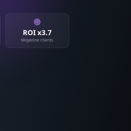
ROI x3.7
Moyenne clients