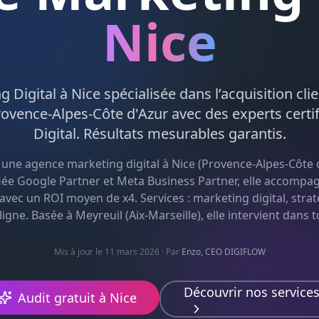
Nice
g Digital
à
Nice
spécialisée dans l’acquisition cli
rovence-Alpes-Côte d'Azur
avec des experts certi
Digital
. Résultats mesurables garantis.
 une agence
marketing digital
à
Nice
(
Provence-Alpes-Côte 
fiée Google Partner et Meta Business Partner, elle accompa
 avec un ROI moyen de x4. Services :
marketing digital, strat
ligne
. Basée à Meyreuil (Aix-Marseille), elle intervient dans 
Mis à jour le 11 mars 2026
· Par
Enzo, CEO DIGIFLOW
Découvrir nos service
Audit gratuit à
Nice