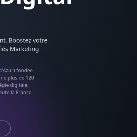
ent. Boostez votre
fiés
Marketing
d'Azur
) fondée
gne plus de 120
égie digitale,
toute la France.
s