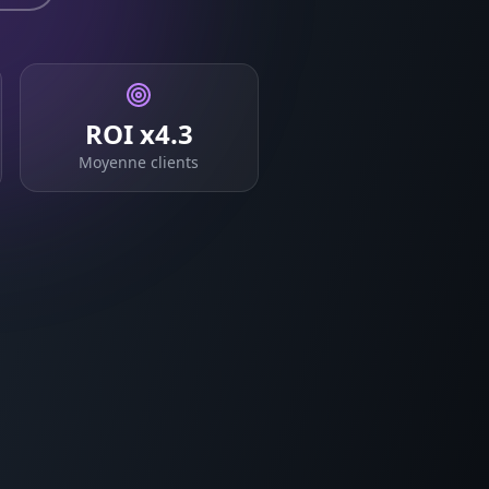
ROI x4.3
Moyenne clients