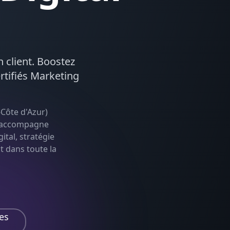
n client. Boostez
rtifiés
Marketing
Côte d'Azur
)
le accompagne
ital, stratégie
nt dans toute la
es