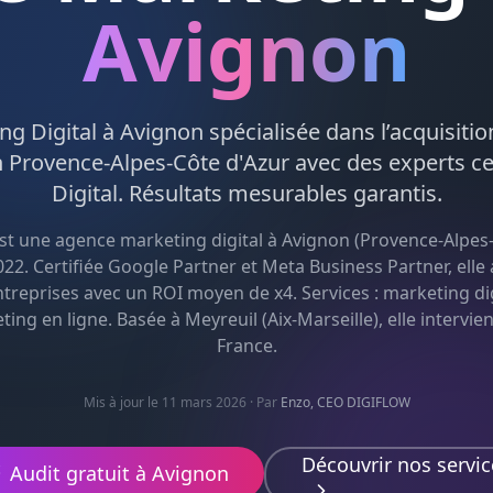
Avignon
ng Digital
à
Avignon
spécialisée dans l’acquisitio
n
Provence-Alpes-Côte d'Azur
avec des experts ce
Digital
. Résultats mesurables garantis.
st une agence
marketing digital
à
Avignon
(
Provence-Alpes-
22. Certifiée Google Partner et Meta Business Partner, el
ntreprises avec un ROI moyen de x4. Services :
marketing dig
eting en ligne
. Basée à Meyreuil (Aix-Marseille), elle intervie
France.
Mis à jour le 11 mars 2026
· Par
Enzo, CEO DIGIFLOW
Découvrir nos servic
Audit gratuit à
Avignon